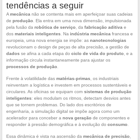
tendências a seguir
A
mecânica
não se contenta mais em aperfeiçoar suas cadeias
de
produção
. Ela entra em uma nova dimensão, impulsionada
pela fusão da
robótica de serviço
, da
fabricação aditiva
e
dos
materiais inteligentes
. Na
indústria mecânica
francesa e
europeia, uma nova energia se impõe: as
nanotecnologias
revolucionam o design de peças de alta precisão, a gestão de
dados
se afina a cada etapa do
ciclo de vida do produto
, e a
informação circula instantaneamente para ajustar os
processos de produção
.
Frente à volatilidade das
matérias-primas
, os industriais
reinventam a logística e investem em processos sustentáveis e
circulares. As oficinas se equipam com
sistemas de produção
inteligentes
: eles modulam os ritmos, detectam desvios antes
que se tornem problemas. Do lado dos escritórios de
engenharia, a simulação digital se impõe agora como um
acelerador para conceber a
nova geração
de componentes e
responder à pressão demográfica e à evolução do
consumo
.
Essa dinâmica é vista na ascensão da
mecânica de precisão
,