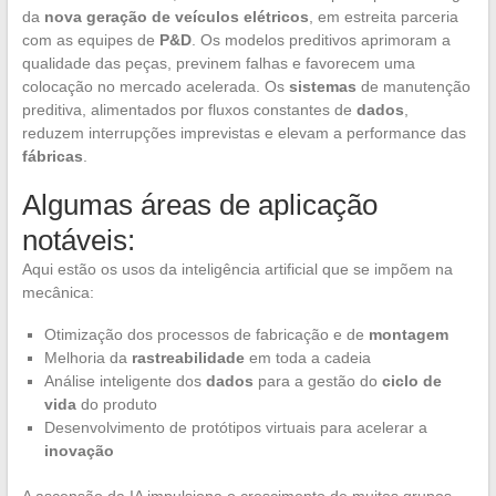
da
nova geração de veículos elétricos
, em estreita parceria
com as equipes de
P&D
. Os modelos preditivos aprimoram a
qualidade das peças, previnem falhas e favorecem uma
colocação no mercado acelerada. Os
sistemas
de manutenção
preditiva, alimentados por fluxos constantes de
dados
,
reduzem interrupções imprevistas e elevam a performance das
fábricas
.
Algumas áreas de aplicação
notáveis:
Aqui estão os usos da inteligência artificial que se impõem na
mecânica:
Otimização dos processos de fabricação e de
montagem
Melhoria da
rastreabilidade
em toda a cadeia
Análise inteligente dos
dados
para a gestão do
ciclo de
vida
do produto
Desenvolvimento de protótipos virtuais para acelerar a
inovação
A ascensão da IA impulsiona o crescimento de muitos grupos,