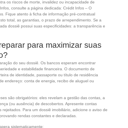
ra os riscos de morte, invalidez ou incapacidade de
nfos, consulte a página dedicada: Crédit Infos – O
s. Fique atento à ficha de informação pré-contratual
custo total, as garantias, o prazo de arrependimento. Se a
da dossiê possui suas especificidades: a transparência e
eparar para maximizar suas
o?
eparação do seu dossiê. Os bancos esperam encontrar
eriedade e estabilidade financeira. O documento de
rteira de identidade, passaporte ou título de residência
e endereço: conta de energia, recibo de aluguel ou
ses são obrigatórios: eles revelam a gestão das contas, a
sença (ou ausência) de descobertos. Apresente contas
rejeitados. Para um dossiê imobiliário, adicione o aviso de
provando rendas constantes e declaradas.
spera sistematicamente: