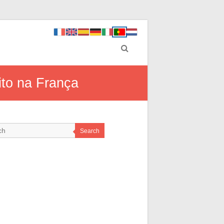
ito na França
Search