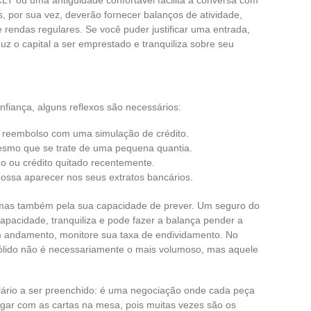
 por sua vez, deverão fornecer balanços de atividade,
endas regulares. Se você puder justificar uma entrada,
 o capital a ser emprestado e tranquiliza sobre seu
nfiança, alguns reflexos são necessários:
e reembolso com uma simulação de crédito.
mesmo que se trate de uma pequena quantia.
o ou crédito quitado recentemente.
possa aparecer nos seus extratos bancários.
 mas também pela sua capacidade de prever. Um seguro do
capacidade, tranquiliza e pode fazer a balança pender a
em andamento, monitore sua taxa de endividamento. No
 sólido não é necessariamente o mais volumoso, mas aquele
lário a ser preenchido: é uma negociação onde cada peça
ogar com as cartas na mesa, pois muitas vezes são os