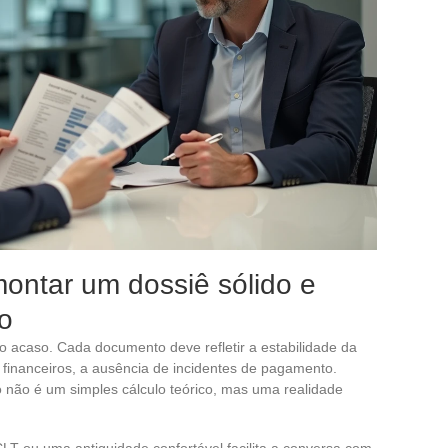
montar um dossiê sólido e
co
 acaso. Cada documento deve refletir a estabilidade da
s financeiros, a ausência de incidentes de pagamento.
não é um simples cálculo teórico, mas uma realidade
CLT ou uma antiguidade confortável facilita a conversa com