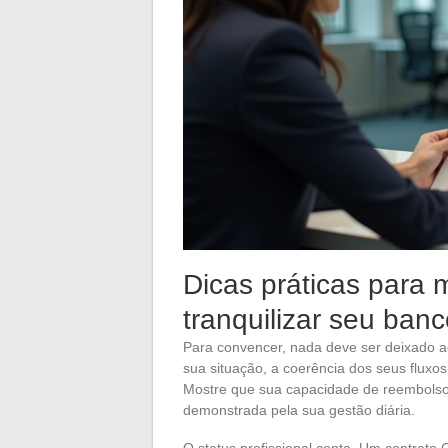
Dicas práticas para 
tranquilizar seu ban
Para convencer, nada deve ser deixado ao
sua situação, a coerência dos seus fluxo
Mostre que sua capacidade de reembolso 
demonstrada pela sua gestão diária.
O status profissional conta. Um contrato 