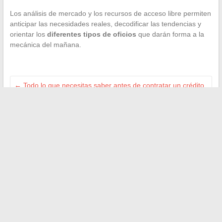
Los análisis de mercado y los recursos de acceso libre permiten
anticipar las necesidades reales, decodificar las tendencias y
orientar los
diferentes tipos de oficios
que darán forma a la
mecánica del mañana.
←
Todo lo que necesitas saber antes de contratar un crédito
en Francia
Las mejores trucos para escuchar podcasts gratuitos
fácilmente en línea
→
Search