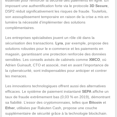
essentiel pour renforcer la sécurité des paiements en ligne. En
imposant une authentification forte via le protocole
3D Secure
,
DSP2 réduit significativement les risques de fraude. Toutefois,
son assouplissement temporaire en raison de la crise a mis en
lumière la nécessité d’implémenter des solutions
complémentaires.
Les entreprises spécialisées jouent un rôle clé dans la
sécurisation des transactions.
Lyra
, par exemple, propose des
solutions robustes pour le e-commerce et les paiements en
magasin, garantissant une protection renforcée des données
sensibles. Les conseils avisés de cabinets comme
XMCO
, où
Adrien Guinault, CTO et associé, met en avant l’importance de
la cybersécurité, sont indispensables pour anticiper et contrer
les menaces.
Les innovations technologiques offrent aussi des alternatives
efficaces. Le système de paiement instantané
SEPA
affiche un
taux de fraude extrêmement bas (0,03 % en 2019), démontrant
sa fiabilité. L’essor des cryptomonnaies, telles que
Bitcoin
et
Ether
, utilisées par Rakuten Cash, propose une couche
supplémentaire de sécurité grâce à la technologie blockchain.