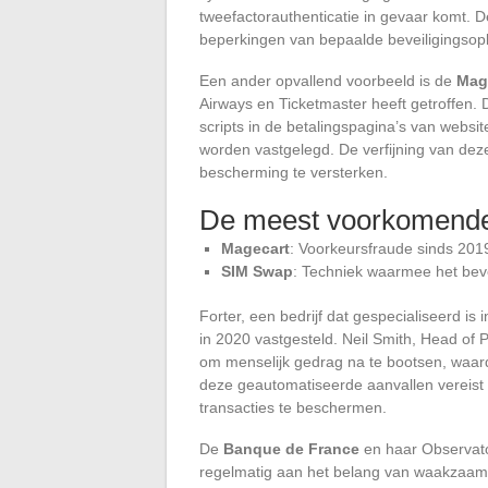
tweefactorauthenticatie in gevaar komt. D
beperkingen van bepaalde beveiligingsop
Een ander opvallend voorbeeld is de
Mag
Airways en Ticketmaster heeft getroffen.
scripts in de betalingspagina’s van webs
worden vastgelegd. De verfijning van de
bescherming te versterken.
De meest voorkomende
Magecart
: Voorkeursfraude sinds 2019
SIM Swap
: Techniek waarmee het be
Forter, een bedrijf dat gespecialiseerd is 
in 2020 vastgesteld. Neil Smith, Head of Pa
om menselijk gedrag na te bootsen, waar
deze geautomatiseerde aanvallen vereist
transacties te beschermen.
De
Banque de France
en haar Observator
regelmatig aan het belang van waakzaam