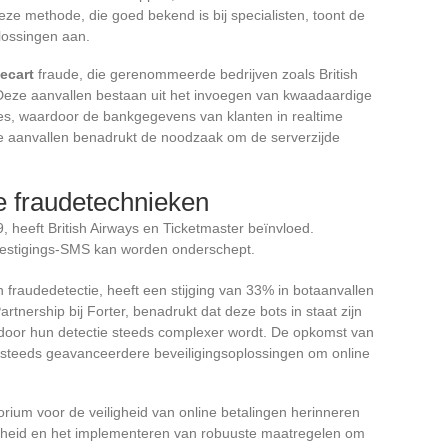
eze methode, die goed bekend is bij specialisten, toont de
lossingen aan.
ecart
fraude, die gerenommeerde bedrijven zoals British
 Deze aanvallen bestaan uit het invoegen van kwaadaardige
ites, waardoor de bankgegevens van klanten in realtime
ze aanvallen benadrukt de noodzaak om de serverzijde
 fraudetechnieken
, heeft British Airways en Ticketmaster beïnvloed.
vestigings-SMS kan worden onderschept.
in fraudedetectie, heeft een stijging van 33% in botaanvallen
rtnership bij Forter, benadrukt dat deze bots in staat zijn
door hun detectie steeds complexer wordt. De opkomst van
 steeds geavanceerdere beveiligingsoplossingen om online
ium voor de veiligheid van online betalingen herinneren
heid en het implementeren van robuuste maatregelen om