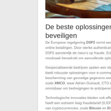
De beste oplossingen
beveiligen
De Europese regelgeving
DSP2
vormt een 
online betalingen. Door sterke authenticat
DSP2 aanzienlijk de risico’s op fraude. Ech
noodzaak benadrukt om aanvullende oplo
Gespecialiseerde bedrijven spelen een sleu
biedt robuuste oplossingen voor e-comme
bescherming van gevoelige gegevens wor
zoals
XMCO
, waar Adrien Guinault, CTO e
onmisbaar om bedreigingen te anticiperen
Technologische innovaties bieden ook effe
heeft een extreem laag fraudetarief (0,0
van cryptocurrencies, zoals
Bitcoin
en
Et