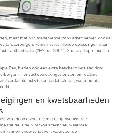
den, maar met hun toenemende populariteit nemen ook de
cties te waarborgen, komen verschillende oplossingen naar
factorauthenticatie (2FA) en SSL/TLS-encryptieprotocollen
Apple Pay, bieden ook een extra beschermingslaag door
 verbergen. Transactiebewakingsdiensten en realtime
l verdachte activiteiten te detecteren, waardoor de
terkt.
dreigingen en kwetsbaarheden
s
e weg vrijgemaakt voor diverse en geavanceerde
de fraude is de
SIM Swap
techniek, waarmee
hten kunnen onderscheppen, waardoor de