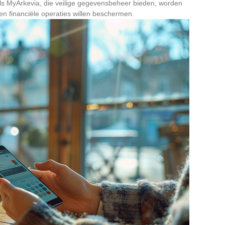
als MyArkevia, die veilige gegevensbeheer bieden, worden
 en financiële operaties willen beschermen.