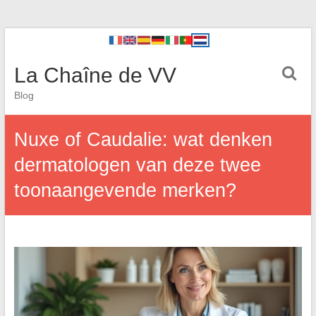
La Chaîne de VV
Blog
Nuxe of Caudalie: wat denken
dermatologen van deze twee
toonaangevende merken?