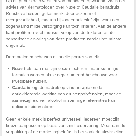
Op dit punt is de diversiteit van meningen opvallend, zoals het
advies van dermatologen over Nuxe of Caudalie benadrukt.
Reactieve huiden, gekenmerkt door eczeem of
overgevoeligheid, moeten bijzonder selectief zijn, want een
zogenaamd milde verzorging kan toch irriteren. Aan de andere
kant profiteren veel mensen volop van de texturen en de
sensorische ervaring van deze producten zonder het minste
ongemak.
Dermatologen schetsen dit snelle portret van elk:
Nuxe
trekt aan met zijn cocon-texturen, maar sommige
formules worden als te geparfumeerd beschouwd voor
kwetsbare huiden.
Caudalie
legt de nadruk op vinotherapie en de
antioxiderende werking van druivenpolyfenolen, maar de
aanwezigheid van alcohol in sommige referenties kan
delicate huiden storen.
Geen enkele merk is perfect universeel: iedereen moet zijn
keuze aanpassen op basis van zijn huidervaring. Meer dan de
verpakking of de marketingbelofte, is het vaak de uitwisseling