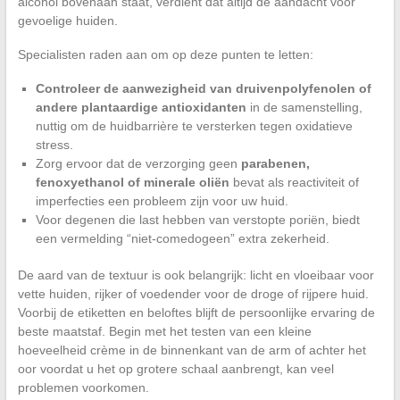
alcohol bovenaan staat, verdient dat altijd de aandacht voor
gevoelige huiden.
Specialisten raden aan om op deze punten te letten:
Controleer de aanwezigheid van druivenpolyfenolen of
andere plantaardige antioxidanten
in de samenstelling,
nuttig om de huidbarrière te versterken tegen oxidatieve
stress.
Zorg ervoor dat de verzorging geen
parabenen,
fenoxyethanol of minerale oliën
bevat als reactiviteit of
imperfecties een probleem zijn voor uw huid.
Voor degenen die last hebben van verstopte poriën, biedt
een vermelding “niet-comedogeen” extra zekerheid.
De aard van de textuur is ook belangrijk: licht en vloeibaar voor
vette huiden, rijker of voedender voor de droge of rijpere huid.
Voorbij de etiketten en beloftes blijft de persoonlijke ervaring de
beste maatstaf. Begin met het testen van een kleine
hoeveelheid crème in de binnenkant van de arm of achter het
oor voordat u het op grotere schaal aanbrengt, kan veel
problemen voorkomen.