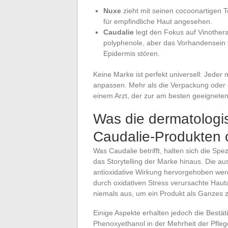
Nuxe
zieht mit seinen cocoonartigen T
für empfindliche Haut angesehen.
Caudalie
legt den Fokus auf Vinothera
polyphenole, aber das Vorhandensein 
Epidermis stören.
Keine Marke ist perfekt universell: Jede
anpassen. Mehr als die Verpackung oder d
einem Arzt, der zur am besten geeigneten
Was die dermatolog
Caudalie-Produkten 
Was Caudalie betrifft, halten sich die Spez
das Storytelling der Marke hinaus. Die a
antioxidative Wirkung hervorgehoben werde
durch oxidativen Stress verursachte Hauta
niemals aus, um ein Produkt als Ganzes z
Einige Aspekte erhalten jedoch die Best
Phenoxyethanol in der Mehrheit der Pfleg