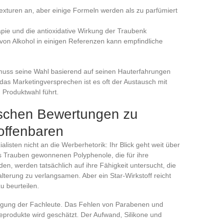
exturen an, aber einige Formeln werden als zu parfümiert
pie und die antioxidative Wirkung der Traubenk
von Alkohol in einigen Referenzen kann empfindliche
r muss seine Wahl basierend auf seinen Hauterfahrungen
as Marketingversprechen ist es oft der Austausch mit
 Produktwahl führt.
ischen Bewertungen zu
offenbaren
ialisten nicht an die Werberhetorik: Ihr Blick geht weit über
us Trauben gewonnenen Polyphenole, die für ihre
n, werden tatsächlich auf ihre Fähigkeit untersucht, die
lterung zu verlangsamen. Aber ein Star-Wirkstoff reicht
u beurteilen.
ätigung der Fachleute. Das Fehlen von Parabenen und
eprodukte wird geschätzt. Der Aufwand, Silikone und