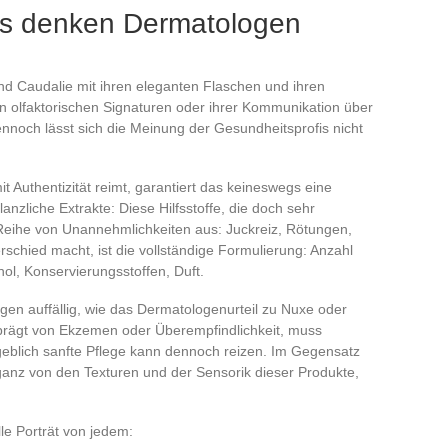
as denken Dermatologen
d Caudalie mit ihren eleganten Flaschen und ihren
hren olfaktorischen Signaturen oder ihrer Kommunikation über
ennoch lässt sich die Meinung der Gesundheitsprofis nicht
t Authentizität reimt, garantiert das keineswegs eine
lanzliche Extrakte: Diese Hilfsstoffe, die doch sehr
eihe von Unannehmlichkeiten aus: Juckreiz, Rötungen,
schied macht, ist die vollständige Formulierung: Anzahl
hol, Konservierungsstoffen, Duft.
ngen auffällig, wie das Dermatologenurteil zu Nuxe oder
eprägt von Ekzemen oder Überempfindlichkeit, muss
geblich sanfte Pflege kann dennoch reizen. Im Gegensatz
 ganz von den Texturen und der Sensorik dieser Produkte,
le Porträt von jedem: