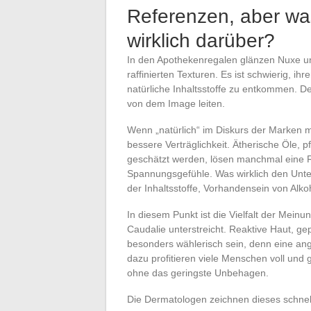
Referenzen, aber w
wirklich darüber?
In den Apothekenregalen glänzen Nuxe un
raffinierten Texturen. Es ist schwierig, i
natürliche Inhaltsstoffe zu entkommen. D
von dem Image leiten.
Wenn „natürlich“ im Diskurs der Marken mi
bessere Verträglichkeit. Ätherische Öle, pf
geschätzt werden, lösen manchmal eine R
Spannungsgefühle. Was wirklich den Unter
der Inhaltsstoffe, Vorhandensein von Alko
In diesem Punkt ist die Vielfalt der Meinu
Caudalie unterstreicht. Reaktive Haut, g
besonders wählerisch sein, denn eine an
dazu profitieren viele Menschen voll und
ohne das geringste Unbehagen.
Die Dermatologen zeichnen dieses schnel