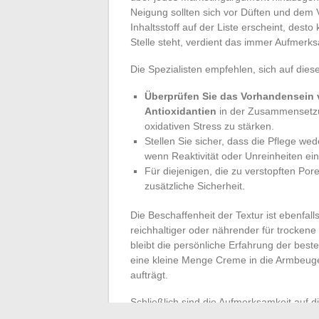
Neigung sollten sich vor Düften und dem 
Inhaltsstoff auf der Liste erscheint, desto
Stelle steht, verdient das immer Aufmerks
Die Spezialisten empfehlen, sich auf dies
Überprüfen Sie das Vorhandensein 
Antioxidantien
in der Zusammensetzun
oxidativen Stress zu stärken.
Stellen Sie sicher, dass die Pflege we
wenn Reaktivität oder Unreinheiten ein
Für diejenigen, die zu verstopften Po
zusätzliche Sicherheit.
Die Beschaffenheit der Textur ist ebenfalls 
reichhaltiger oder nährender für trockene
bleibt die persönliche Erfahrung der bes
eine kleine Menge Creme in die Armbeuge 
aufträgt.
Schließlich sind die Aufmerksamkeit auf d
und eine sichtbare Ethik bei der Wahl der