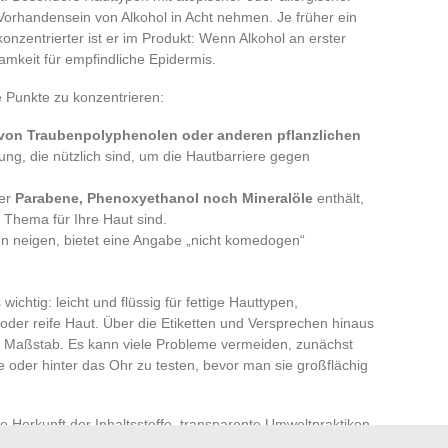
Vorhandensein von Alkohol in Acht nehmen. Je früher ein
 konzentrierter ist er im Produkt: Wenn Alkohol an erster
amkeit für empfindliche Epidermis.
e Punkte zu konzentrieren:
von Traubenpolyphenolen oder anderen pflanzlichen
g, die nützlich sind, um die Hautbarriere gegen
der
Parabene, Phenoxyethanol noch Mineralöle
enthält,
 Thema für Ihre Haut sind.
ren neigen, bietet eine Angabe „nicht komedogen“
wichtig: leicht und flüssig für fettige Hauttypen,
 oder reife Haut. Über die Etiketten und Versprechen hinaus
te Maßstab. Es kann viele Probleme vermeiden, zunächst
oder hinter das Ohr zu testen, bevor man sie großflächig
ie Herkunft der Inhaltsstoffe, transparente Umweltpraktiken
 Pflege nicht mehr nebensächlich. Heute bilden Wirksamkeit