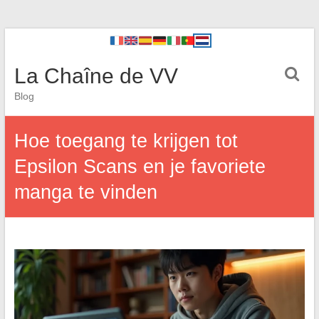
La Chaîne de VV
Blog
Hoe toegang te krijgen tot
Epsilon Scans en je favoriete
manga te vinden