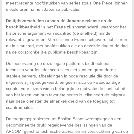
meest recente hoofdstukken van series zoals One Piece, binnen
enkele uren na hun Japanse publicatie.
De tijdsverschillen tussen de Japanse release en de
beschikbaarheid in het Frans zijn verminderd
, waardoor het
historische argument van scantrad (de snelheid) minder
relevant is geworden. Verschillende Franse uitgevers publiceren
nu in simultrad, met hoofdstukken die op dezelfde dag of de dag
na de oorspronkelijke publicatie beschikbaar zijn.
De leeservaring op deze legale platforms biedt ook een
technisch voordeel dat scan-sites niet kunnen garanderen:
stabiele servers, afbeeldingen in hoge resolutie die door de
uitgevers zijn goedgekeurd, en geen risico op kwaadaardige
scripts. Voor lezers wiens belangrijkste motivatie de continuïteit
van het lezen van hun favoriete series is, elimineert de migratie
naar deze diensten de afhankelijkheid van de toegang tot
scantrad-sites.
De toegangsproblemen tot Epsilon Scans weerspiegelen een
gecombineerde druk: regelgevende beslissingen van de
ARCOM, gerichte technische aanvallen en verslechtering van de