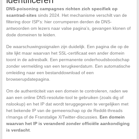
identificeren
DNS-poisoning campagnes richten zich specifiek op
scantrad-sites
sinds 2024. Het mechanisme verschilt van de
filtering door ISP’s: hier corrumperen derden de DNS-
antwoorden om lezers naar valse pagina’s, gevangen klonen of
dode domeinen te leiden.
De waarschuwingssignalen zijn duidelijk. Een pagina die op de
site lijkt maar waarvan het SSL-certificaat een ander domein
toont in de adresbalk. Een permanente onderhoudsboodschap
zonder vermelding van een terugkeerdatum. Een automatische
omleiding naar een bestanddownload of een
browserupdatepagina.
Om de authenticiteit van een domein te controleren, raden we
aan een online DNS-resolutie-tool te gebruiken (zoals dig of
nslookup) en het IP dat wordt teruggegeven te vergelijken met
het bekende IP van de gemeenschap op de Reddit-threads
r/manga of de Franstalige X/Twitter-discussies.
Een domein
waarvan het IP is veranderd zonder officiële aankondiging
is verdacht
.