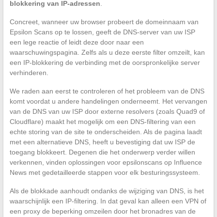
blokkering van IP-adressen
.
Concreet, wanneer uw browser probeert de domeinnaam van
Epsilon Scans op te lossen, geeft de DNS-server van uw ISP
een lege reactie of leidt deze door naar een
waarschuwingspagina. Zelfs als u deze eerste filter omzeilt, kan
een IP-blokkering de verbinding met de oorspronkelijke server
verhinderen.
We raden aan eerst te controleren of het probleem van de DNS
komt voordat u andere handelingen onderneemt. Het vervangen
van de DNS van uw ISP door externe resolvers (zoals Quad9 of
Cloudflare) maakt het mogelijk om een DNS-filtering van een
echte storing van de site te onderscheiden. Als de pagina laadt
met een alternatieve DNS, heeft u bevestiging dat uw ISP de
toegang blokkeert. Degenen die het onderwerp verder willen
verkennen, vinden oplossingen voor epsilonscans op Influence
News met gedetailleerde stappen voor elk besturingssysteem.
Als de blokkade aanhoudt ondanks de wijziging van DNS, is het
waarschijnlijk een IP-filtering. In dat geval kan alleen een VPN of
een proxy de beperking omzeilen door het bronadres van de