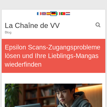
La Chaîne de VV
Blog
Epsilon Scans-Zugangsprobleme
lösen und Ihre Lieblings-Mangas
wiederfinden