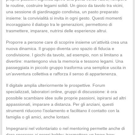
le routine, costruire legami solidi. Un gioco da tavolo tra vicini,
una sessione di giardinaggio condivisa, un pasto preparato
insieme: la convivialità si invita in ogni gesto. Questi momenti
incoraggiano il dialogo tra le generazioni, permettono di
trasmettere, imparare, nutrirsi delle esperienze altrui.
Proporre a persone care di scoprire insieme un’attività crea una
nuova dinamica. Il gruppo diventa uno spazio di fiducia e
condivisione. I giochi da tavolo, ad esempio, non si limitano a
divertire: mantengono viva la memoria e tessono legami. Una
passeggiata in piccolo gruppo trasforma una semplice uscita in
un’avventura collettiva e rafforza il senso di appartenenza.
Il digitale amplia ulteriormente le prospettive. Forum
specializzati, laboratori online, gruppi di discussione: è ora
possibile scambiare idee sulle proprie passioni, ispirarsi ad altri
appassionati, imparare a distanza. Per gli anziani, questi
strumenti riducono l’isolamento e facilitano il contatto con la
famiglia o gli amici, anche lontani.
Impegnarsi nel volontariato o nel mentoring permette anche di
dare spessore ai propri hobby: trasmettere un know-how,