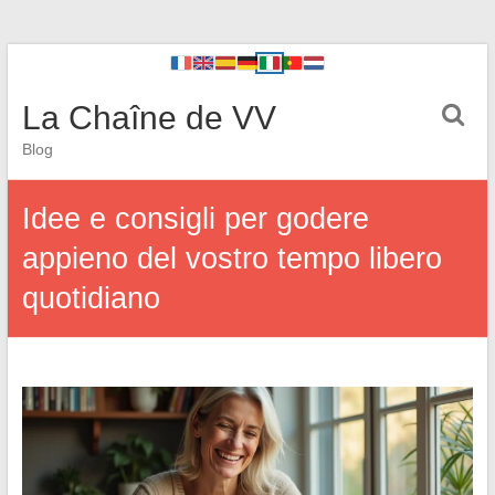
La Chaîne de VV
Blog
Idee e consigli per godere
appieno del vostro tempo libero
quotidiano