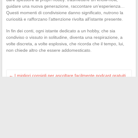
guidare una nuova generazione, raccontare un’esperienza…
Questi momenti di condivisione danno significato, nutrono la
curiosità e rafforzano l’attenzione rivolta all’istante presente.
In fin dei conti, ogni istante dedicato a un hobby, che sia
condiviso o vissuto in solitudine, diventa una respirazione, a
volte discreta, a volte esplosiva, che ricorda che il tempo, lui,
non chiede altro che essere addomesticato.
←
I migliori consigli per ascoltare facilmente podcast gratuiti
online
Le più belle tendenze per un abito da sposa indimenticabile
nel 2024
→
Search