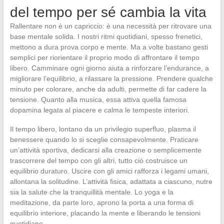
del tempo per sé cambia la vita
Rallentare non è un capriccio: è una necessità per ritrovare una
base mentale solida. I nostri ritmi quotidiani, spesso frenetici,
mettono a dura prova corpo e mente. Ma a volte bastano gesti
semplici per riorientare il proprio modo di affrontare il tempo
libero. Camminare ogni giorno aiuta a rinforzare l’endurance, a
migliorare l’equilibrio, a rilassare la pressione. Prendere qualche
minuto per colorare, anche da adulti, permette di far cadere la
tensione. Quanto alla musica, essa attiva quella famosa
dopamina legata al piacere e calma le tempeste interiori.
Il tempo libero, lontano da un privilegio superfluo, plasma il
benessere quando lo si sceglie consapevolmente. Praticare
un’attività sportiva, dedicarsi alla creazione o semplicemente
trascorrere del tempo con gli altri, tutto ciò costruisce un
equilibrio duraturo. Uscire con gli amici rafforza i legami umani,
allontana la solitudine. L’attività fisica, adattata a ciascuno, nutre
sia la salute che la tranquillità mentale. Lo yoga e la
meditazione, da parte loro, aprono la porta a una forma di
equilibrio interiore, placando la mente e liberando le tensioni
quotidiane.