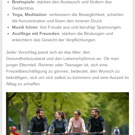
Brettspiele
: stärken den Austausch und fördern das
Gedächtnis.
Yoga, Meditation
: verbessern die Beweglichkeit, schärfen
die Konzentration und lösen den inneren Druck.
Musik hören
: löst Freude aus und beruhigt Spannungen.
Ausflüge mit Freunden
: stärken die Bindungen und
erleichtern das Gewicht der Verpflichtungen.
Jeder Vorschlag passt sich an das Alter, den
Gesundheitszustand und den Lebensrhythmus an. Ob man
junger Elternteil, Rentner oder Teenager ist, sich eine
Freizeitbeschäftigung zu gönnen, bedeutet, den Wunsch zu
bekräftigen, sich um sich selbst zu kümmern und eine Auszeit im
Alltag zu schaffen.