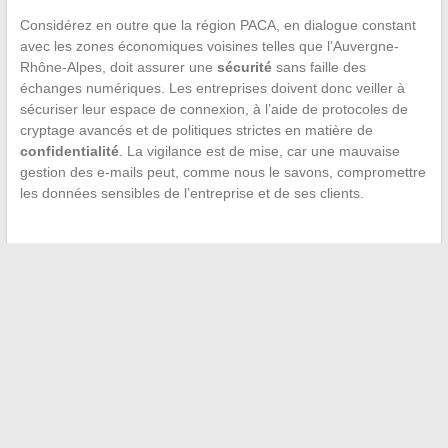
Considérez en outre que la région PACA, en dialogue constant
avec les zones économiques voisines telles que l’Auvergne-
Rhône-Alpes, doit assurer une
sécurité
sans faille des
échanges numériques. Les entreprises doivent donc veiller à
sécuriser leur espace de connexion, à l’aide de protocoles de
cryptage avancés et de politiques strictes en matière de
confidentialité
. La vigilance est de mise, car une mauvaise
gestion des e-mails peut, comme nous le savons, compromettre
les données sensibles de l’entreprise et de ses clients.
←
Les meilleurs conseils pour réussir en immobilier selon
des experts du secteur
Naviguer dans les systèmes de connexion d’établissements
scolaires en ligne : exemples et astuces
→
Recherche