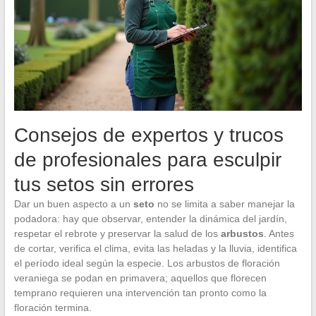
Consejos de expertos y trucos
de profesionales para esculpir
tus setos sin errores
Dar un buen aspecto a un
seto
no se limita a saber manejar la
podadora: hay que observar, entender la dinámica del jardín,
respetar el rebrote y preservar la salud de los
arbustos
. Antes
de cortar, verifica el clima, evita las heladas y la lluvia, identifica
el período ideal según la especie. Los arbustos de floración
veraniega se podan en primavera; aquellos que florecen
temprano requieren una intervención tan pronto como la
floración termina.