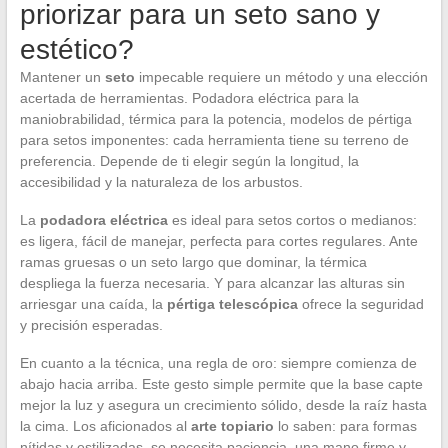
priorizar para un seto sano y
estético?
Mantener un
seto
impecable requiere un método y una elección
acertada de herramientas. Podadora eléctrica para la
maniobrabilidad, térmica para la potencia, modelos de pértiga
para setos imponentes: cada herramienta tiene su terreno de
preferencia. Depende de ti elegir según la longitud, la
accesibilidad y la naturaleza de los arbustos.
La
podadora eléctrica
es ideal para setos cortos o medianos:
es ligera, fácil de manejar, perfecta para cortes regulares. Ante
ramas gruesas o un seto largo que dominar, la térmica
despliega la fuerza necesaria. Y para alcanzar las alturas sin
arriesgar una caída, la
pértiga telescópica
ofrece la seguridad
y precisión esperadas.
En cuanto a la técnica, una regla de oro: siempre comienza de
abajo hacia arriba. Este gesto simple permite que la base capte
mejor la luz y asegura un crecimiento sólido, desde la raíz hasta
la cima. Los aficionados al
arte topiario
lo saben: para formas
nítidas y estilizadas, se necesita paciencia, una mano firme y