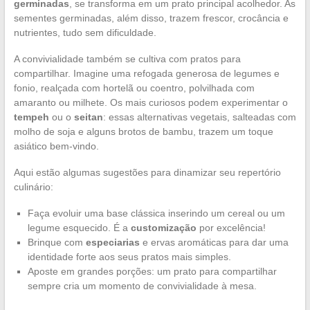
germinadas
, se transforma em um prato principal acolhedor. As
sementes germinadas, além disso, trazem frescor, crocância e
nutrientes, tudo sem dificuldade.
A convivialidade também se cultiva com pratos para
compartilhar. Imagine uma refogada generosa de legumes e
fonio, realçada com hortelã ou coentro, polvilhada com
amaranto ou milhete. Os mais curiosos podem experimentar o
tempeh
ou o
seitan
: essas alternativas vegetais, salteadas com
molho de soja e alguns brotos de bambu, trazem um toque
asiático bem-vindo.
Aqui estão algumas sugestões para dinamizar seu repertório
culinário:
Faça evoluir uma base clássica inserindo um cereal ou um
legume esquecido. É a
customização
por excelência!
Brinque com
especiarias
e ervas aromáticas para dar uma
identidade forte aos seus pratos mais simples.
Aposte em grandes porções: um prato para compartilhar
sempre cria um momento de convivialidade à mesa.