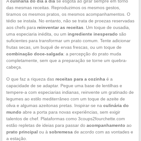
A
culinária do dia a dia
se esgota ao girar sempre em torno
das mesmas receitas. Reproduzimos os mesmos gestos,
tiramos os mesmos pratos, os mesmos acompanhamentos. O
tédio se instala. No entanto, não se trata de proezas reservadas
aos chefs para
reinventar as receitas
. Um toque de ousadia,
uma especiaria inédita, ou um
ingrediente inesperado
são
suficientes para transformar um prato comum. Tente adicionar
frutas secas, um buquê de ervas frescas, ou um toque de
combinação doce-salgada
: a percepção do prato muda
completamente, sem que a preparação se torne um quebra-
cabeça.
O que faz a riqueza das
receitas para a cozinha
é a
capacidade de se adaptar. Pegue uma base de lentilhas e
tempere-a com especiarias indianas, reinvente um gratinado de
legumes ao estilo mediterrâneo com um toque de azeite de
oliva e algumas azeitonas pretas. Inspirar-se na
culinária do
mundo
abre a porta para novas experiências, sem exigir
talentos de chef. Plataformas como 3coups2fourchette.com
estão repletas de ideias para passar do
acompanhamento
ao
prato principal
ou à
sobremesa
de acordo com as vontades e
a estação.