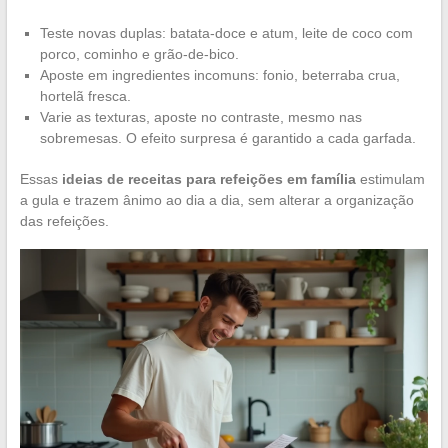
Teste novas duplas: batata-doce e atum, leite de coco com
porco, cominho e grão-de-bico.
Aposte em ingredientes incomuns: fonio, beterraba crua,
hortelã fresca.
Varie as texturas, aposte no contraste, mesmo nas
sobremesas. O efeito surpresa é garantido a cada garfada.
Essas
ideias de receitas para refeições em família
estimulam
a gula e trazem ânimo ao dia a dia, sem alterar a organização
das refeições.