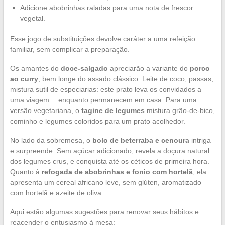
Adicione abobrinhas raladas para uma nota de frescor
vegetal.
Esse jogo de substituições devolve caráter a uma refeição
familiar, sem complicar a preparação.
Os amantes do
doce-salgado
apreciarão a variante do
porco
ao curry
, bem longe do assado clássico. Leite de coco, passas,
mistura sutil de especiarias: este prato leva os convidados a
uma viagem… enquanto permanecem em casa. Para uma
versão vegetariana, o
tagine de legumes
mistura grão-de-bico,
cominho e legumes coloridos para um prato acolhedor.
No lado da sobremesa, o
bolo de beterraba e cenoura
intriga
e surpreende. Sem açúcar adicionado, revela a doçura natural
dos legumes crus, e conquista até os céticos de primeira hora.
Quanto à
refogada de abobrinhas e fonio com hortelã
, ela
apresenta um cereal africano leve, sem glúten, aromatizado
com hortelã e azeite de oliva.
Aqui estão algumas sugestões para renovar seus hábitos e
reacender o entusiasmo à mesa: