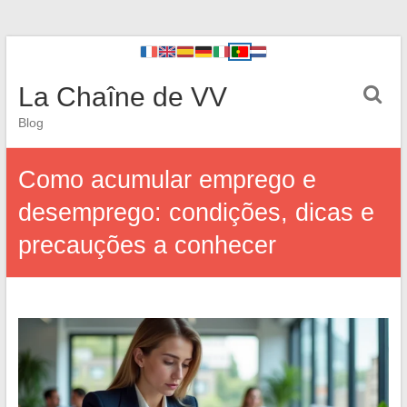
La Chaîne de VV
Blog
Como acumular emprego e
desemprego: condições, dicas e
precauções a conhecer