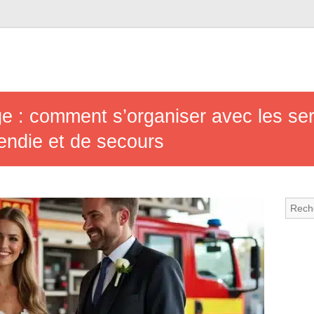
e : comment s’organiser avec les se
endie et de secours