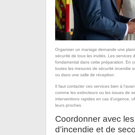
Organiser un mariage demande une planifica
sécurité de tous les invités. Les services
fondamental dans cette préparation. En c
toutes les mesures de sécurité incendie s
ou dans une salle de réception.
Il faut contacter ces services bien à l’avan
comme les extincteurs ou les issues de s
interventions rapides en cas d’urgence, off
leurs proches.
Coordonner avec les
d’incendie et de sec