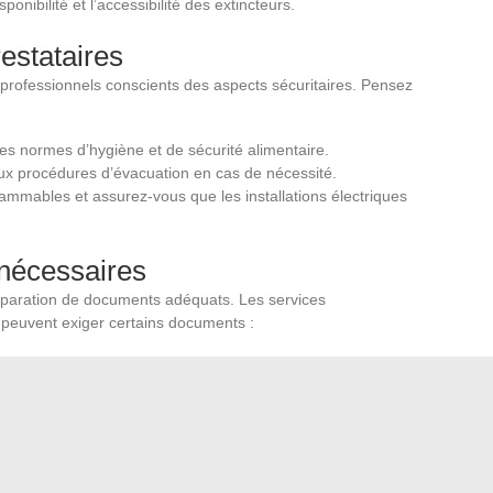
isponibilité et l’accessibilité des extincteurs.
estataires
es professionnels conscients des aspects sécuritaires. Pensez
les normes d’hygiène et de sécurité alimentaire.
aux procédures d’évacuation en cas de nécessité.
flammables et assurez-vous que les installations électriques
 nécessaires
réparation de documents adéquats. Les services
peuvent exiger certains documents :
 lieu avec les sorties de secours et les emplacements des
our contrôler l’affluence.
mariage en extérieur, une autorisation de la mairie peut