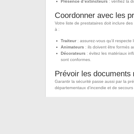
Présence d’extincteurs
: vérifiez la d
Coordonner avec les pr
Votre liste de prestataires doit inclure d
à :
Traiteur
: assurez-vous qu’il respecte 
Animateurs
: ils doivent être formés 
Décorateurs
: évitez les matériaux in
sont conformes.
Prévoir les documents
Garantir la sécurité passe aussi par la p
départementaux d’incendie et de secours 
Plan de sécurité
: un plan détaillé du
extincteurs.
Liste d’invités
: une liste nominative p
Autorisation municipale
: en cas de 
être requise.