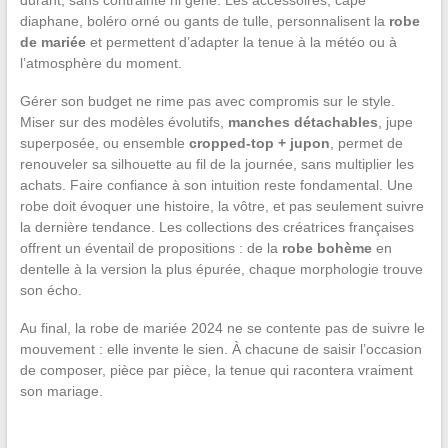
durant, sans contrainte ni gêne. Les accessoires, cape
diaphane, boléro orné ou gants de tulle, personnalisent la
robe
de mariée
et permettent d’adapter la tenue à la météo ou à
l’atmosphère du moment.
Gérer son budget ne rime pas avec compromis sur le style.
Miser sur des modèles évolutifs,
manches détachables
, jupe
superposée, ou ensemble
cropped-top + jupon
, permet de
renouveler sa silhouette au fil de la journée, sans multiplier les
achats. Faire confiance à son intuition reste fondamental. Une
robe doit évoquer une histoire, la vôtre, et pas seulement suivre
la dernière tendance. Les collections des créatrices françaises
offrent un éventail de propositions : de la
robe bohème
en
dentelle à la version la plus épurée, chaque morphologie trouve
son écho.
Au final, la robe de mariée 2024 ne se contente pas de suivre le
mouvement : elle invente le sien. À chacune de saisir l’occasion
de composer, pièce par pièce, la tenue qui racontera vraiment
son mariage.