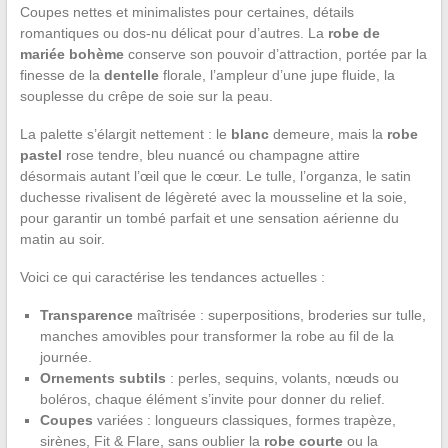
Coupes nettes et minimalistes pour certaines, détails
romantiques ou dos-nu délicat pour d’autres. La
robe de
mariée bohème
conserve son pouvoir d’attraction, portée par la
finesse de la
dentelle
florale, l’ampleur d’une jupe fluide, la
souplesse du crêpe de soie sur la peau.
La palette s’élargit nettement : le
blanc
demeure, mais la
robe
pastel
rose tendre, bleu nuancé ou champagne attire
désormais autant l’œil que le cœur. Le tulle, l’organza, le satin
duchesse rivalisent de légèreté avec la mousseline et la soie,
pour garantir un tombé parfait et une sensation aérienne du
matin au soir.
Voici ce qui caractérise les tendances actuelles :
Transparence
maîtrisée : superpositions, broderies sur tulle,
manches amovibles pour transformer la robe au fil de la
journée.
Ornements subtils
: perles, sequins, volants, nœuds ou
boléros, chaque élément s’invite pour donner du relief.
Coupes
variées : longueurs classiques, formes trapèze,
sirènes, Fit & Flare, sans oublier la
robe courte
ou la