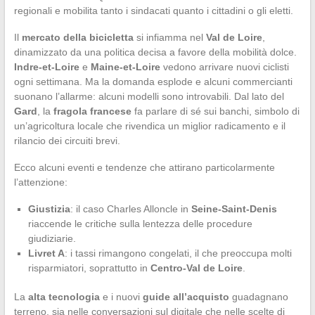
regionali e mobilita tanto i sindacati quanto i cittadini o gli eletti.
Il
mercato della bicicletta
si infiamma nel
Val de Loire
,
dinamizzato da una politica decisa a favore della mobilità dolce.
Indre-et-Loire
e
Maine-et-Loire
vedono arrivare nuovi ciclisti
ogni settimana. Ma la domanda esplode e alcuni commercianti
suonano l’allarme: alcuni modelli sono introvabili. Dal lato del
Gard
, la
fragola francese
fa parlare di sé sui banchi, simbolo di
un’agricoltura locale che rivendica un miglior radicamento e il
rilancio dei circuiti brevi.
Ecco alcuni eventi e tendenze che attirano particolarmente
l’attenzione:
Giustizia
: il caso Charles Alloncle in
Seine-Saint-Denis
riaccende le critiche sulla lentezza delle procedure
giudiziarie.
Livret A
: i tassi rimangono congelati, il che preoccupa molti
risparmiatori, soprattutto in
Centro-Val de Loire
.
La
alta tecnologia
e i nuovi
guide all’acquisto
guadagnano
terreno, sia nelle conversazioni sul digitale che nelle scelte di