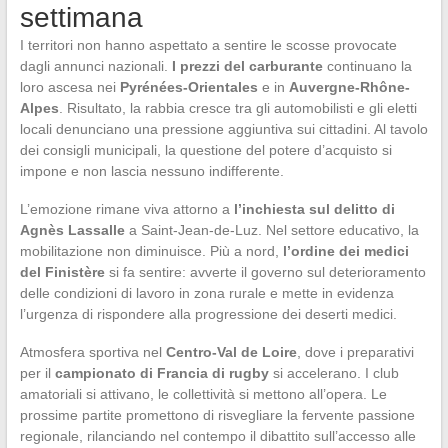
settimana
I territori non hanno aspettato a sentire le scosse provocate
dagli annunci nazionali.
I prezzi del carburante
continuano la
loro ascesa nei
Pyrénées-Orientales
e in
Auvergne-Rhône-
Alpes
. Risultato, la rabbia cresce tra gli automobilisti e gli eletti
locali denunciano una pressione aggiuntiva sui cittadini. Al tavolo
dei consigli municipali, la questione del potere d’acquisto si
impone e non lascia nessuno indifferente.
L’emozione rimane viva attorno a
l’inchiesta sul delitto di
Agnès Lassalle
a Saint-Jean-de-Luz. Nel settore educativo, la
mobilitazione non diminuisce. Più a nord,
l’ordine dei medici
del Finistère
si fa sentire: avverte il governo sul deterioramento
delle condizioni di lavoro in zona rurale e mette in evidenza
l’urgenza di rispondere alla progressione dei deserti medici.
Atmosfera sportiva nel
Centro-Val de Loire
, dove i preparativi
per il
campionato di Francia di rugby
si accelerano. I club
amatoriali si attivano, le collettività si mettono all’opera. Le
prossime partite promettono di risvegliare la fervente passione
regionale, rilanciando nel contempo il dibattito sull’accesso alle