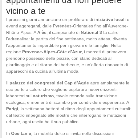
appuntamenti da non perdere
vicino a te
I prossimi giorni annunciano un proliferare di
iniziative locali
e
eventi aggreganti, dalle Pyrénées-Orientales fino all’Auvergne-
Rhône-Alpes. A
Alès
, il campionato di
National 3
fa salire
l’adrenalina: la partita del fine settimana, molto attesa, diventa
l’appuntamento imperdibile per i giovani e le famiglie. Nella
regione
Provence-Alpes-Côte d’Azur
, i mercati di primavera
prendono possesso delle piazze, con stand dedicati al
giardinaggio e al ritorno dei barbecue, e un’offerta rinnovata di
apparecchi da cucina all’ultima moda.
Il
palazzo dei congressi del Cap d’Agde
apre ampiamente le
sue porte a coloro che vogliono esplorare nuovi orizzonti:
laboratori sul
naturismo
, tavole rotonde sulla transizione
ecologica, e momenti di scambio per condividere esperienze. A
Parigi
, la settimana batterà al ritmo degli appuntamenti culturali:
dal teatro impegnato alle mostre che interrogano le mutazioni
urbane, ogni uscita ha il suo pubblico.
In
Occitanie
, la mobilità dolce si invita nelle discussioni