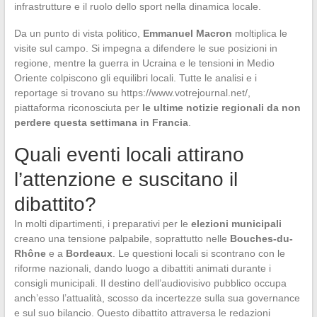
infrastrutture e il ruolo dello sport nella dinamica locale.
Da un punto di vista politico,
Emmanuel Macron
moltiplica le
visite sul campo. Si impegna a difendere le sue posizioni in
regione, mentre la guerra in Ucraina e le tensioni in Medio
Oriente colpiscono gli equilibri locali. Tutte le analisi e i
reportage si trovano su https://www.votrejournal.net/,
piattaforma riconosciuta per
le ultime notizie regionali da non
perdere questa settimana in Francia
.
Quali eventi locali attirano
l’attenzione e suscitano il
dibattito?
In molti dipartimenti, i preparativi per le
elezioni municipali
creano una tensione palpabile, soprattutto nelle
Bouches-du-
Rhône
e a
Bordeaux
. Le questioni locali si scontrano con le
riforme nazionali, dando luogo a dibattiti animati durante i
consigli municipali. Il destino dell’audiovisivo pubblico occupa
anch’esso l’attualità, scosso da incertezze sulla sua governance
e sul suo bilancio. Questo dibattito attraversa le redazioni