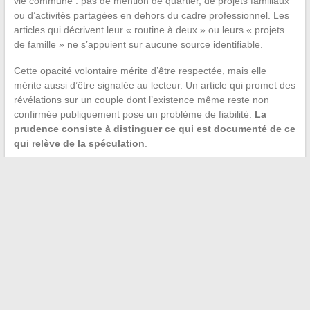
vie commune : pas de mention de quartier, de projets familiaux
ou d’activités partagées en dehors du cadre professionnel. Les
articles qui décrivent leur « routine à deux » ou leurs « projets
de famille » ne s’appuient sur aucune source identifiable.
Cette opacité volontaire mérite d’être respectée, mais elle
mérite aussi d’être signalée au lecteur. Un article qui promet des
révélations sur un couple dont l’existence même reste non
confirmée publiquement pose un problème de fiabilité.
La
prudence consiste à distinguer ce qui est documenté de ce
qui relève de la spéculation
.
Le parcours professionnel des deux journalistes, en revanche,
est vérifiable. Alicia Dauby s’est imposée sur La chaîne L’Équipe
par ses analyses et sa présence régulière à l’antenne. Olivier
Bossard a multiplié les collaborations dans la presse sportive
française. Que leur complicité soit personnelle, professionnelle,
ou les deux, elle reste leur affaire. Les photos du couple Olivier
Bossard et Alicia Dauby que l’on trouve en ligne racontent
davantage la mécanique des rumeurs numériques que la réalité
d’un quotidien à deux.