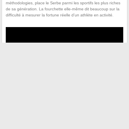
méthodologies, place le Serbe parmi les sportifs les plus riches
de sa génération. La fourchette elle-même dit beaucoup sur la
difficulté à mesurer la fortune réelle d’un athlète en activité.
←
Pourquoi l’outil Rabbit Finder séduit-il déjà les early
adopters en France ?