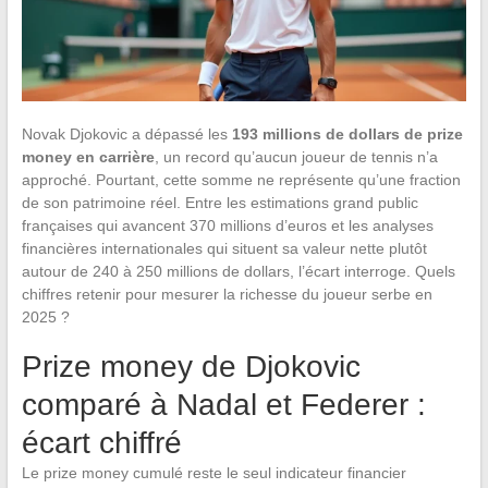
Novak Djokovic a dépassé les
193 millions de dollars de prize
money en carrière
, un record qu’aucun joueur de tennis n’a
approché. Pourtant, cette somme ne représente qu’une fraction
de son patrimoine réel. Entre les estimations grand public
françaises qui avancent 370 millions d’euros et les analyses
financières internationales qui situent sa valeur nette plutôt
autour de 240 à 250 millions de dollars, l’écart interroge. Quels
chiffres retenir pour mesurer la richesse du joueur serbe en
2025 ?
Prize money de Djokovic
comparé à Nadal et Federer :
écart chiffré
Le prize money cumulé reste le seul indicateur financier