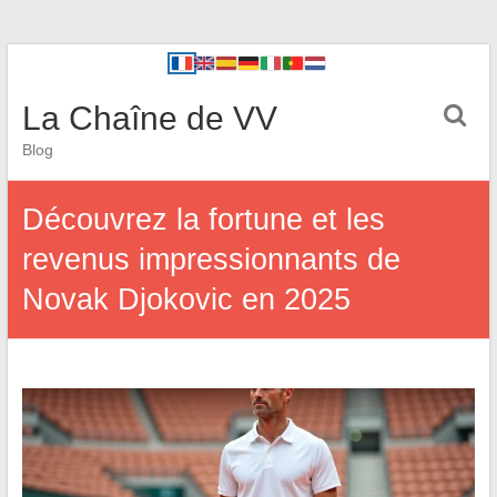
La Chaîne de VV
Blog
Découvrez la fortune et les
revenus impressionnants de
Novak Djokovic en 2025