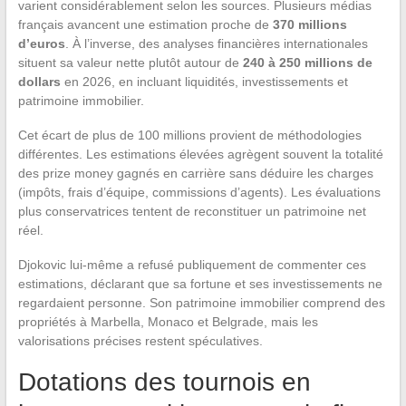
varient considérablement selon les sources. Plusieurs médias
français avancent une estimation proche de
370 millions
d’euros
. À l’inverse, des analyses financières internationales
situent sa valeur nette plutôt autour de
240 à 250 millions de
dollars
en 2026, en incluant liquidités, investissements et
patrimoine immobilier.
Cet écart de plus de 100 millions provient de méthodologies
différentes. Les estimations élevées agrègent souvent la totalité
des prize money gagnés en carrière sans déduire les charges
(impôts, frais d’équipe, commissions d’agents). Les évaluations
plus conservatrices tentent de reconstituer un patrimoine net
réel.
Djokovic lui-même a refusé publiquement de commenter ces
estimations, déclarant que sa fortune et ses investissements ne
regardaient personne. Son patrimoine immobilier comprend des
propriétés à Marbella, Monaco et Belgrade, mais les
valorisations précises restent spéculatives.
Dotations des tournois en