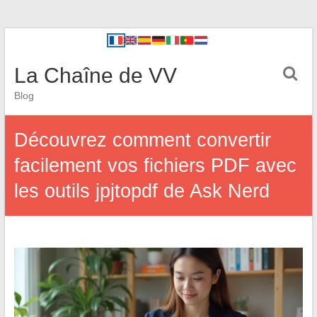
La Chaîne de VV
Blog
Découvrez comment convertir
facilement vos fichiers PDF avec
les outils jpjtopdf de Ask Nerd