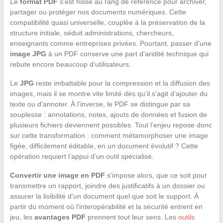
Le
format PDF
s’est hissé au rang de référence pour archiver,
partager ou protéger nos documents numériques. Cette
compatibilité quasi universelle, couplée à la préservation de la
structure initiale, séduit administrations, chercheurs,
enseignants comme entreprises privées. Pourtant, passer d’une
image JPG
à un PDF conserve une part d’aridité technique qui
rebute encore beaucoup d’utilisateurs.
Le
JPG
reste imbattable pour la compression et la diffusion des
images, mais il se montre vite limité dès qu’il s’agit d’ajouter du
texte ou d’annoter. À l’inverse, le PDF se distingue par sa
souplesse : annotations, notes, ajouts de données et fusion de
plusieurs fichiers deviennent possibles. Tout l’enjeu repose donc
sur cette transformation : comment métamorphoser une image
figée, difficilement éditable, en un document évolutif ? Cette
opération requiert l’appui d’un outil spécialisé.
Convertir une image en PDF
s’impose alors, que ce soit pour
transmettre un rapport, joindre des justificatifs à un dossier ou
assurer la lisibilité d’un document quel que soit le support. À
partir du moment où l’interopérabilité et la sécurité entrent en
jeu, les
avantages PDF
prennent tout leur sens. Les
outils