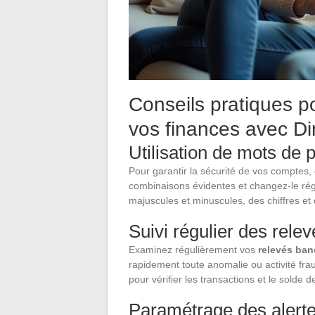
Conseils pratiques po
vos finances avec Di
Utilisation de mots de 
Pour garantir la sécurité de vos comptes,
combinaisons évidentes et changez-le régu
majuscules et minuscules, des chiffres et
Suivi régulier des rele
Examinez régulièrement vos
relevés ban
rapidement toute anomalie ou activité fra
pour vérifier les transactions et le solde 
Paramétrage des alert