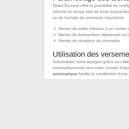
Direct Écureuil offre la possibilité de conf
informé en temps réel de toute transaction
ou de l’arrivée de virements importants.
Alertes de solde inférieur à un certain
Alertes de transactions dépassant un 
Alertes de réception de virements
Utilisation des verse
Automatisez votre épargne grâce aux
ve
automatiquement vers votre compte d’épa
automatique
facilite la constitution d’une
Surveillance de l’activi
Vérifiez toute activité suspecte sur vos 
conseiller bancaire. Direct Écureuil disp
fraudes, mais la vigilance des clients rest
Utilisez ces conseils pour tirer pleinement
finances en toute sérénité.