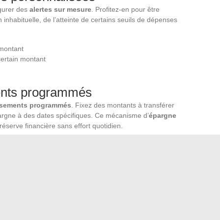
igurer des
alertes sur mesure
. Profitez-en pour être
 inhabituelle, de l’atteinte de certains seuils de dépenses
 montant
certain montant
ments programmés
rsements programmés
. Fixez des montants à transférer
rgne à des dates spécifiques. Ce mécanisme d’
épargne
 réserve financière sans effort quotidien.
té frauduleuse
comptes. En cas de doute, contactez immédiatement votre
ose de systèmes sophistiqués pour la détection précoce des
e essentielle pour une protection optimale.
 parti des fonctionnalités de Direct Écureuil et gérer vos