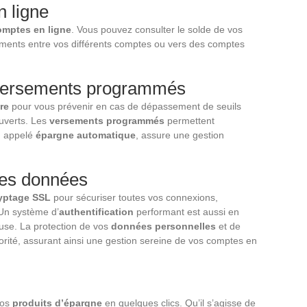
 ligne
omptes en ligne
. Vous pouvez consulter le solde de vos
ements entre vos différents comptes ou vers des comptes
 versements programmés
re
pour vous prévenir en cas de dépassement de seuils
ouverts. Les
versements programmés
permettent
, appelé
épargne automatique
, assure une gestion
 des données
yptage SSL
pour sécuriser toutes vos connexions,
 Un système d’
authentification
performant est aussi en
euse. La protection de vos
données personnelles
et de
orité, assurant ainsi une gestion sereine de vos comptes en
vos
produits d’épargne
en quelques clics. Qu’il s’agisse de