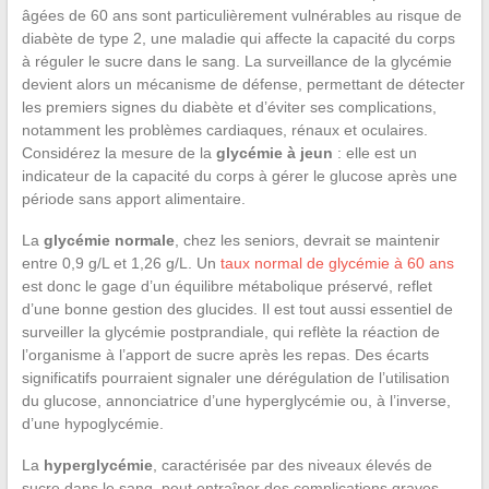
âgées de 60 ans sont particulièrement vulnérables au risque de
diabète de type 2, une maladie qui affecte la capacité du corps
à réguler le sucre dans le sang. La surveillance de la glycémie
devient alors un mécanisme de défense, permettant de détecter
les premiers signes du diabète et d’éviter ses complications,
notamment les problèmes cardiaques, rénaux et oculaires.
Considérez la mesure de la
glycémie à jeun
: elle est un
indicateur de la capacité du corps à gérer le glucose après une
période sans apport alimentaire.
La
glycémie normale
, chez les seniors, devrait se maintenir
entre 0,9 g/L et 1,26 g/L. Un
taux normal de glycémie à 60 ans
est donc le gage d’un équilibre métabolique préservé, reflet
d’une bonne gestion des glucides. Il est tout aussi essentiel de
surveiller la glycémie postprandiale, qui reflète la réaction de
l’organisme à l’apport de sucre après les repas. Des écarts
significatifs pourraient signaler une dérégulation de l’utilisation
du glucose, annonciatrice d’une hyperglycémie ou, à l’inverse,
d’une hypoglycémie.
La
hyperglycémie
, caractérisée par des niveaux élevés de
sucre dans le sang, peut entraîner des complications graves