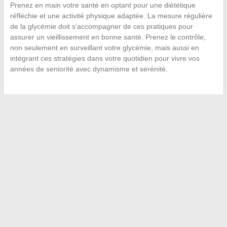
Prenez en main votre santé en optant pour une diététique
réfléchie et une activité physique adaptée. La mesure régulière
de la glycémie doit s’accompagner de ces pratiques pour
assurer un vieillissement en bonne santé. Prenez le contrôle,
non seulement en surveillant votre glycémie, mais aussi en
intégrant ces stratégies dans votre quotidien pour vivre vos
années de seniorité avec dynamisme et sérénité.
←
Expériences amusantes à réaliser à la maison : le
Bicarbonate dans tous ses états
Gérer au mieux vos finances : comment surveiller et analyser
vos dépenses en ligne
→
Recherche